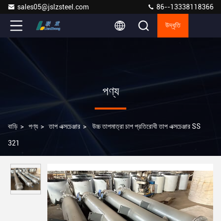
sales05@jslzsteel.com
86--13338118366
উদ্ধৃতি
পণ্য
বাড়ি
>
পণ্য
>
তাপ এক্সচেঞ্জার
>
উচ্চ তাপমাত্রা চাপ প্রতিরোধী তাপ এক্সচেঞ্জার SS
321