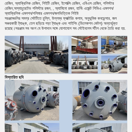
রেজিন, অ্যাক্রিলিক রেজিন, পিইটি রেজিন, ইপোক্সি রেজিন, এবিএস রেজিন, পলিস্টার
রেজিন,অস্যাচুরেটেড পলিস্টার রজন, , অ্যামিনো রজন, হার্নিং এজেন্ট পিভিএ এমলশন/
অ্যাক্রিলিক এমলশন/পলিমার এমলশন/জলভিত্তিক পিইউ
সরঞ্জামগুলির সমগ্র সেটটিতে চুল্লি, উল্লম্ব ফ্যাক্টরিং কলাম, অনুভূমিক কনডেন্সার, জল
সঞ্চয়কারী ট্যাঙ্ক, তেল ছড়িয়ে পড়া ট্যাঙ্ক এবং পাইপিং (ডিলেকশন কেটল) অন্তর্ভুক্ত
রয়েছে।সরঞ্জাম সব অংশ যে উপাদান সঙ্গে যোগাযোগ সব স্টেইনলেস স্টীল থেকে তৈরি করা হয়.
বিস্তারিত ছবি