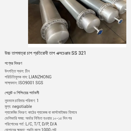
উচ্চ তাপমাত্রা চাপ প্রতিরোধী তাপ এক্সচেঞ্জার SS 321
পণ্যের বিবরণ
উৎপত্তি স্থল: চীন
পরিচিতিমুলক নাম: LIANZHONG
সাক্ষ্যদান: ISO9001 SGS
পেমেন্ট ও শিপিংয়ের শর্তাবলী
ন্যূনতম চাহিদার পরিমাণ: 1
মূল্য: negotiable
প্যাকেজিং বিবরণ: কাঠের প্যাকেজ বা কাস্টমাইজড হিসাবে
ডেলিভারি সময়: অর্ডার নিশ্চিত হওয়ার ১০-১৫ দিন পর
পরিশোধের শর্ত: L/C, T/T, D/P, D/A
যোগানের ক্ষমতা: প্রতি মাসে 1000 সেট