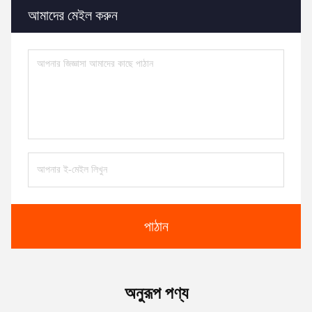
আমাদের মেইল ​​করুন
পাঠান
অনুরূপ পণ্য