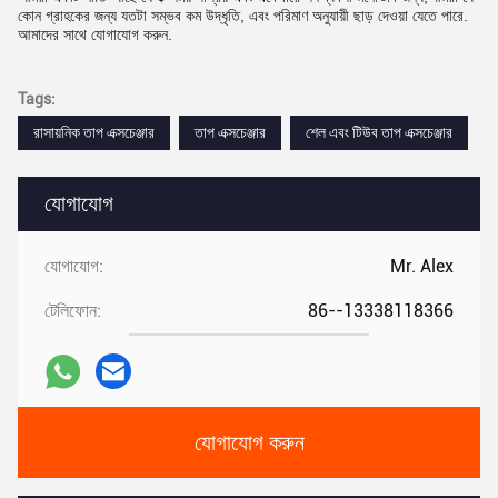
কোন গ্রাহকের জন্য যতটা সম্ভব কম উদ্ধৃতি, এবং পরিমাণ অনুযায়ী ছাড় দেওয়া যেতে পারে.
আমাদের সাথে যোগাযোগ করুন.
Tags:
রাসায়নিক তাপ এক্সচেঞ্জার
তাপ এক্সচেঞ্জার
শেল এবং টিউব তাপ এক্সচেঞ্জার
যোগাযোগ
যোগাযোগ:
Mr. Alex
টেলিফোন:
86--13338118366
যোগাযোগ করুন