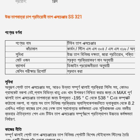
প্রয়োগ:
শিল্প
উচ্চ তাপমাত্রা চাপ প্রতিরোধী তাপ এক্সচেঞ্জার SS 321
পণ্যের বর্ণনা
পণ্যের নাম
টিউব তাপ এক্সচেঞ্জার
কাঁচামাল
কার্বন / স্টিল এস এস ৩০৪ / এস এস ৩১৬ / অন্যান্
সুবিধা
উচ্চ তাপ বিনিময় দক্ষতা, জারা প্রতিরোধ, শক্তি সংর
মোট ওজন
প্রকৃত প্রক্রিয়াকরণ মান অনুযায়ী
ব্যাসার্ধ
ডিজাইন প্রয়োজনীয়তা অনুযায়ী
মেশিন পরীক্ষার রিপোর্ট
প্রদান করা
সুবিধা
অনুরূপ প্লেট তাপ এক্সচেঞ্জার সহ, আরও উন্নত সম্পূর্ণ ঝালাই প্রক্রিয়া সিলিং সহ, কোনও
গ্যাসকেট নকশা নেই,প্লাস বিভিন্ন ধাতু এবং খাদ উপকরণ নিশ্চিত করার জন্য যে MAX পূর্ণ
ঝালাই তাপ এক্সচেঞ্জার তাপমাত্রা জন্য উপযুক্ত -195 ° C থেকে 538 ° Cএর কম্প্যাক্ট
কাঠামো নকশা, যা প্রায় সব তাপ বিনিময় প্রক্রিয়ার অ্যাপ্লিকেশনগুলিতে ভ্যাকুয়াম থেকে 8.2
এমপিএ পর্যন্ত কাজের চাপ দেয়।দক্ষ তাপ স্থানান্তর কর্মক্ষমতা এবং সুবিধাজনক এবং নমনীয়
ব্যবহার ঐতিহ্যগত শেল এবং টিউব তাপ এক্সচেঞ্জার সম্পূর্ণরূপে প্রতিস্থাপন উচ্চতর কর্মক্ষমতা
নির্ধারণ.
কাজের নীতি
সম্পূর্ণ ঝালাই প্লেট তাপ এক্সচেঞ্জারের তাপ বিনিময় প্লেটটি বিশেষ স্টেইনলেস স্টিলের তৈরি