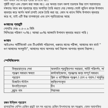
এবং একটি বিশেষ ছাঁচ দ্বারা চাপানো হয়।
পৃষ্ঠটি মসৃণ এবং স্কেল করা সহজ নয়। এর অনন্য তরল নকশা তরলকে উচ্চ তাপ স্থানান্তর
দক্ষতার সাথে কম প্রবাহের হারে অশান্তি তৈরি করতে দেয়।সমগ্র প্লেট বান্ডিল বাল্ক উপাদান
ব্যবহার করে আর্গন আর্ক ঢালাই থেকে তৈরি করা হয়. কোন অ ধাতব সিলিং উপাদান ব্যবহার
করে না, তাই এটি উচ্চ তাপমাত্রা এবং চাপ প্রতিরোধের আছে
গুণমানের গ্যারান্টি
প্লেটের বেধঃ ০.৫-০.৬ মিমি
সিলিংয়ের পরিমাণ ৭০%। আমরা ৬৮% আমদানি উপাদান ব্যবহার করতে পারি।
গুণমান
আইএসও সার্টিফিকেট এবং টিএমকিউ পরিচালনা, গুরুতর মানের পরীক্ষা, আমাদের মান বার্তা "
গুণ আমাদের সংস্কৃতি", আমাদের সাথে আপনার অর্থ নিরাপদ আপনার ব্যবসা নিরাপদ।
স্পেসিফিকেশন
বিক্রয়োত্তর সেবা
অনলাইন প্রযুক্তিগত সহায়তা, সাইট পরিদর্শন, সাইট প
প্রকল্প সমাধান ক্ষমতা
কাস্টমাইজেশন, প্রকল্পের জন্য সম্পূর্ণ সমাধান
প্রয়োগ
শিল্প ও বাণিজ্যিক প্রকল্প / তেল ও গ্যাস / সামুদ্রিক 
ডিজাইন স্টাইল
ব্যক্তিগতকৃত
উৎপত্তিস্থল
চীন
ব্র্যান্ড নাম
লিয়ানঝং
রজন উদ্ভিদ প্রয়োগ
রাসায়নিক মেশিন রেজিন প্ল্যান্ট হল সব ধরনের রেজিন উৎপাদনের মূল সরঞ্জাম, যেমন অ্যালকিড