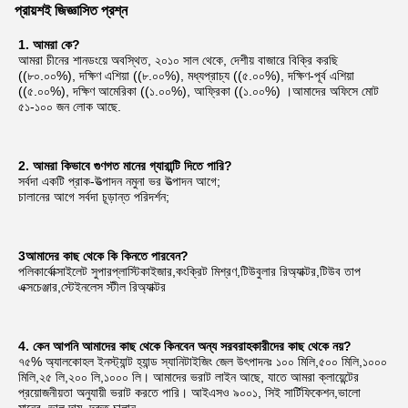
প্রায়শই জিজ্ঞাসিত প্রশ্ন
1. আমরা কে?
আমরা চীনের শানডংয়ে অবস্থিত, ২০১০ সাল থেকে, দেশীয় বাজারে বিক্রি করছি 
((৮০.০০%), দক্ষিণ এশিয়া ((৮.০০%), মধ্যপ্রাচ্য ((৫.০০%), দক্ষিণ-পূর্ব এশিয়া 
((৫.০০%), দক্ষিণ আমেরিকা ((১.০০%), আফ্রিকা ((১.০০%) ।আমাদের অফিসে মোট 
৫১-১০০ জন লোক আছে.
2. আমরা কিভাবে গুণগত মানের গ্যারান্টি দিতে পারি?
সর্বদা একটি প্রাক-উত্পাদন নমুনা ভর উত্পাদন আগে;
চালানের আগে সর্বদা চূড়ান্ত পরিদর্শন;
3আমাদের কাছ থেকে কি কিনতে পারবেন?
পলিকার্বোক্সাইলেট সুপারপ্লাস্টিকাইজার,কংক্রিট মিশ্রণ,টিউবুলার রিঅ্যাক্টর,টিউব তাপ 
এক্সচেঞ্জার,স্টেইনলেস স্টীল রিঅ্যাক্টর
4. কেন আপনি আমাদের কাছ থেকে কিনবেন অন্য সরবরাহকারীদের কাছ থেকে নয়?
৭৫% অ্যালকোহল ইনস্ট্যান্ট হ্যান্ড স্যানিটাইজিং জেল উৎপাদনঃ ১০০ মিলি,৫০০ মিলি,১০০০ 
মিলি,২৫ লি,২০০ লি,১০০০ লি। আমাদের ভরাট লাইন আছে, যাতে আমরা ক্লায়েন্টের 
প্রয়োজনীয়তা অনুযায়ী ভরাট করতে পারি। আইএসও ৯০০১, সিই সার্টিফিকেশন,ভালো 