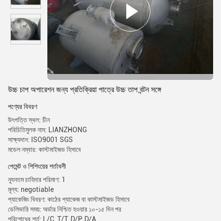
উচ্চ চাপ অপারেশন জন্য প্রতিক্রিয়া পাত্রে উচ্চ তাপ বন্টন সঙ্গে
পণ্যের বিবরণ
উৎপত্তি স্থল: চীন
পরিচিতিমুলক নাম: LIANZHONG
সাক্ষ্যদান: ISO9001 SGS
মডেল নম্বার: কাস্টমাইজড হিসাবে
পেমেন্ট ও শিপিংয়ের শর্তাবলী
ন্যূনতম চাহিদার পরিমাণ: 1
মূল্য: negotiable
প্যাকেজিং বিবরণ: কাঠের প্যাকেজ বা কাস্টমাইজড হিসাবে
ডেলিভারি সময়: অর্ডার নিশ্চিত হওয়ার ১০-১৫ দিন পর
পরিশোধের শর্ত: L/C, T/T, D/P, D/A