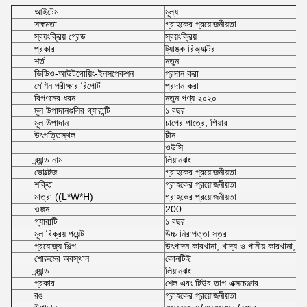
আইটেম
মূল্য
সক্ষমতা
গ্রাহকের প্রয়োজনীয়তা
স্বয়ংক্রিয় গ্রেড
স্বয়ংক্রিয়
প্রকার
ট্যাঙ্ক রিঅ্যাক্টর
শর্ত
নতুন
ভিডিও-আউটগোয়িং-ইনসপেকশন
প্রদান করা
মেশিন পরীক্ষার রিপোর্ট
প্রদান করা
বিপণনের ধরন
নতুন পণ্য ২০২০
মূল উপাদানগুলির গ্যারান্টি
১ বছর
মূল উপাদান
চাপের পাত্রে, গিয়ার
উৎপত্তিস্থল
চীন
ওউসি
ব্র্যান্ড নাম
লিয়ানঝং
ভোল্টেজ
গ্রাহকের প্রয়োজনীয়তা
শক্তি
গ্রাহকের প্রয়োজনীয়তা
মাত্রা ((L*W*H)
গ্রাহকের প্রয়োজনীয়তা
ওজন
200
গ্যারান্টি
১ বছর
মূল বিক্রয় পয়েন্ট
উচ্চ নিরাপত্তা স্তর
প্রযোজ্য শিল্প
উৎপাদন কারখানা, খাদ্য ও পানীয় কারখানা, নি
শোরুমের অবস্থান
কোনটিই
ব্র্যান্ড
লিয়ানঝং
প্রকার
শেল এবং টিউব তাপ এক্সচেঞ্জার
রঙ
গ্রাহকের প্রয়োজনীয়তা