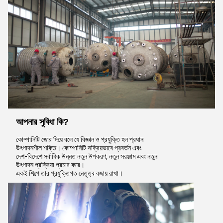
আপনার সুবিধা কি?
কোম্পানিটি জোর দিয়ে বলে যে বিজ্ঞান ও প্রযুক্তি হল প্রধান
উৎপাদনশীল শক্তি। কোম্পানিটি সক্রিয়ভাবে প্রবর্তন এবং
দেশ-বিদেশে সর্বাধিক উন্নত নতুন উপকরণ, নতুন সরঞ্জাম এবং নতুন
উৎপাদন প্রক্রিয়া প্রচার করে।
একই শিল্পে তার প্রযুক্তিগত নেতৃত্ব বজায় রাখা।