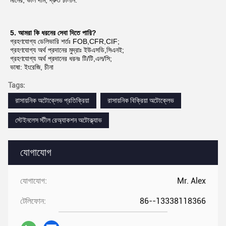
মানের, ভাল দাম, দ্রুত চালান.
5. আমরা কি ধরনের সেবা দিতে পারি?
গ্রহণযোগ্য ডেলিভারি শর্তঃ FOB,CFR,CIF;
গ্রহণযোগ্য অর্থ প্রদানের মুদ্রাঃ ইউএসডি,সিএনই;
গ্রহণযোগ্য অর্থ প্রদানের ধরনঃ টি/টি,এল/সি;
ভাষা: ইংরেজি, চীনা
Tags:
রাসায়নিক অটোক্লেভ প্রতিক্রিয়া
রাসায়নিক বিক্রিয়া অটোক্লেভ
স্টেইনলেস স্টীল রেঅ্যাকশন অটোক্ল্যাভ
যোগাযোগ
যোগাযোগ:
Mr. Alex
টেলিফোন:
86--13338118366