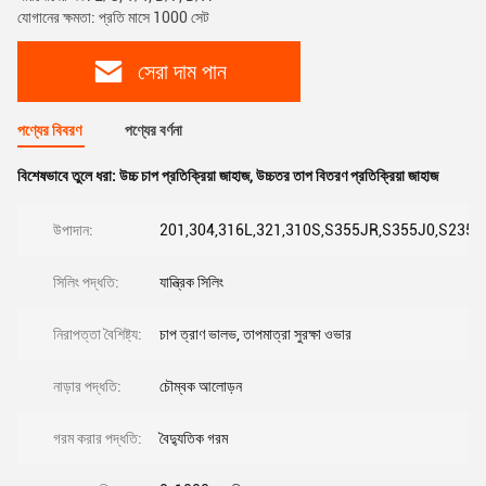
যোগানের ক্ষমতা: প্রতি মাসে 1000 সেট
সেরা দাম পান
পণ্যের বিবরণ
পণ্যের বর্ণনা
বিশেষভাবে তুলে ধরা:
উচ্চ চাপ প্রতিক্রিয়া জাহাজ
,
উচ্চতর তাপ বিতরণ প্রতিক্রিয়া জাহাজ
উপাদান:
201,304,316L,321,310S,S355JR,S355J0,S235J
সিলিং পদ্ধতি:
যান্ত্রিক সিলিং
নিরাপত্তা বৈশিষ্ট্য:
চাপ ত্রাণ ভালভ, তাপমাত্রা সুরক্ষা ওভার
নাড়ার পদ্ধতি:
চৌম্বক আলোড়ন
গরম করার পদ্ধতি:
বৈদ্যুতিক গরম