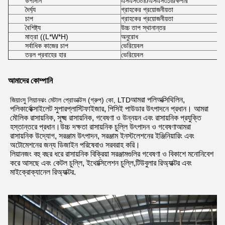
উপাদান
এসএস৩০৪/এসএস৩১৬/কপার
দৈর্ঘ্য
গ্রাহকের প্রয়োজনীয়তা
চাপ
গ্রাহকের প্রয়োজনীয়তা
বৈশিষ্ট্য
উচ্চ তাপ স্থানান্তর
মাত্রা ((L*W*H)
অনুরোধ
সর্বাধিক কাজের চাপ
ভেরিয়েবল
তরল প্রবাহের হার
ভেরিয়েবল
আমাদের কোম্পানি
আমরা পলিঅক্সিথিলিন, 
জিয়াংসু লিয়ানঝং মেটাল প্রোডাক্টস (গ্রুপ) কো, LTD
পলিকার্বোক্সাইলেট সুপারপ্লাস্টিফাইজার, পিসিই পাউডার উৎপাদনে প্রধান। আমরা 
মৌলিক রাসায়নিক, সূক্ষ্ম রাসায়নিক, গবেষণা ও উন্নয়ন এবং রাসায়নিক প্রযুক্তি 
হস্তান্তরে প্রধান।উচ্চ দক্ষতা রাসায়নিক চুল্লি উৎপাদন ও গবেষণাআমরা 
রাসায়নিক উদ্যোগ, সরঞ্জাম উৎপাদন, সরঞ্জাম ইনস্টলেশনের ইঞ্জিনিয়ারিং এবং 
অটোমেশনের জন্য ডিজাইন পরিষেবাও সরবরাহ করি।
লিয়ানজং বহু বছর ধরে রাসায়নিক বিক্রিয়া সরঞ্জামগুলির গবেষণা ও বিকাশে মনোনিবেশ 
করে আসছে এবং কেটল চুল্লি, ইথোক্সিলেশন চুল্লি,টিউবুলার রিঅ্যাক্টর এবং 
মাইক্রোক্যানেল রিঅ্যাক্টর.