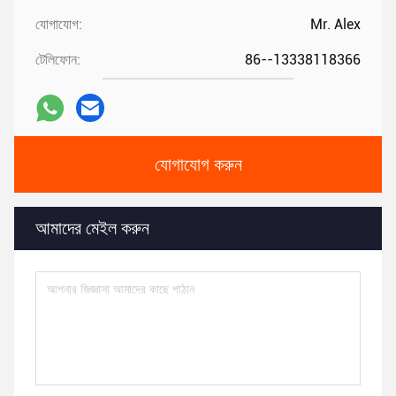
যোগাযোগ:
Mr. Alex
টেলিফোন:
86--13338118366
যোগাযোগ করুন
আমাদের মেইল ​​করুন