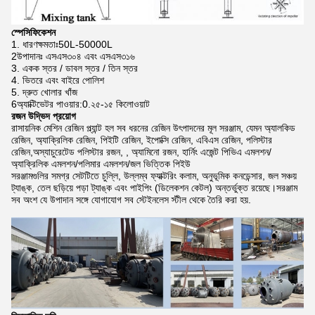
স্পেসিফিকেশন
1. ধারণক্ষমতাঃ50L-50000L
2উপাদানঃ এসএস৩০৪ এবং এসএস৩১৬
3. একক স্তর / ডাবল স্তর / তিন স্তর
4. ভিতরে এবং বাইরে পোলিশ
5. দ্রুত খোলার খাঁজ
6অ্যাক্টিভেটর পাওয়ার:0.২৫-১৫ কিলোওয়াট
রজন উদ্ভিদ প্রয়োগ
রাসায়নিক মেশিন রেজিন প্ল্যান্ট হল সব ধরনের রেজিন উৎপাদনের মূল সরঞ্জাম, যেমন অ্যালকিড
রেজিন, অ্যাক্রিলিক রেজিন, পিইটি রেজিন, ইপোক্সি রেজিন, এবিএস রেজিন, পলিস্টার
রেজিন,অস্যাচুরেটেড পলিস্টার রজন, , অ্যামিনো রজন, হার্নিং এজেন্ট পিভিএ এমলশন/
অ্যাক্রিলিক এমলশন/পলিমার এমলশন/জল ভিত্তিক পিইউ
সরঞ্জামগুলির সমগ্র সেটটিতে চুল্লি, উল্লম্ব ফ্যাক্টরিং কলাম, অনুভূমিক কনডেন্সার, জল সঞ্চয়
ট্যাঙ্ক, তেল ছড়িয়ে পড়া ট্যাঙ্ক এবং পাইপিং (ডিলেকশন কেটল) অন্তর্ভুক্ত রয়েছে।সরঞ্জাম
সব অংশ যে উপাদান সঙ্গে যোগাযোগ সব স্টেইনলেস স্টীল থেকে তৈরি করা হয়.