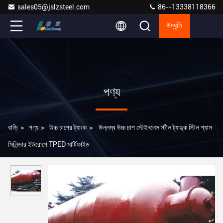
sales05@jslzsteel.com
86--13338118366
উদ্ধৃতি
পণ্য
বাড়ি
>
পণ্য
>
উচ্চ চাপের ট্যাংক
>
উল্লম্ব উচ্চ চাপ স্টেইনলেস স্টীল ট্যাঙ্ক স্টিল গ্যাস
সিলিন্ডার ইউরোপে TPED সার্টিফাইড