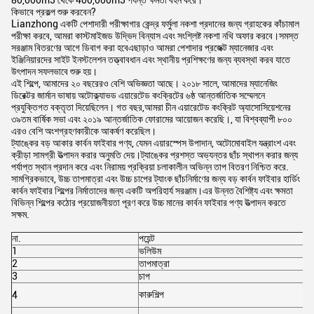
80,000m3 থেকে 400,000m3 পর্যন্ত ক্ষমতা বহন করে।
কিভাবে প্রকল্প শুরু করবেন?
Lianzhong একটি পেশাদারী পরীক্ষাগার কেন্দ্র ফর্মুলা নকশা প্রদানের জন্য গ্রাহকের কাঁচামাল
পরীক্ষা করবে, আমরা কাস্টমাইজড উদ্ভিদ বিন্যাস এবং সংশ্লিষ্ট নকশা নথি অফার করবে।সমস্ত
সরঞ্জাম বিতরণের আগে ডিবাগ করা হবেএছাড়াও আমরা পেশাদার প্রজেক্ট ম্যানেজার এবং
ইঞ্জিনিয়ারদের সাইট ইনস্টলেশন তত্ত্বাবধান এবং স্থানীয় প্রশিক্ষণের জন্য ব্যবস্থা করব যাতে
উৎপাদন সফলভাবে শুরু হয়।
এই শিল্পে, আমাদের ২০ বছরেরও বেশি অভিজ্ঞতা আছে। ২০১৮ সালে, আমাদের ম্যানেজিং
ডিরেক্টর জার্মান ভাষায় অটোক্ল্যাভড এয়ারেটেড কংক্রিটের ৬ষ্ঠ আন্তর্জাতিক সম্মেলনে
প্রযুক্তিগত বক্তৃতা দিয়েছিলেন। গত বছর,আমরা চীন এয়ারেটেড কংক্রিট অ্যাসোসিয়েশনের
৩৯তম বার্ষিক সভা এবং ২০১৯ আন্তর্জাতিক ফোরামের আয়োজন করেছি।, যা বিশ্বব্যাপী ৮০০
এরও বেশি অংশগ্রহণকারীকে আকর্ষণ করেছিল।
ট্যাঙ্কের বড় আকার কার্বন ফাইবার পণ্য, যেমন এয়ারস্পেস উপাদান, অটোমোবাইল যন্ত্রাংশ এবং
ক্রীড়া সামগ্রী উত্পাদন করার অনুমতি দেয়।ট্যাঙ্কের প্রশস্ত অভ্যন্তর ছাঁচ স্থাপন করার জন্য
পর্যাপ্ত স্থান প্রদান করে এবং নিরাময় প্রক্রিয়া চলাকালীন অভিন্ন তাপ বিতরণ নিশ্চিত করে.
সামগ্রিকভাবে, উচ্চ তাপমাত্রা এবং উচ্চ চাপের ট্যাংক ছাঁচনির্মাণের জন্য বড় কার্বন ফাইবার হার্ডিং
কার্বন ফাইবার শিল্পের নির্মাতাদের জন্য একটি অপরিহার্য সরঞ্জাম।এর উন্নত বৈশিষ্ট্য এবং ক্ষমতা
বিভিন্ন শিল্পের কঠোর প্রয়োজনীয়তা পূরণ করে উচ্চ মানের কার্বন ফাইবার পণ্য উত্পাদন করতে
সক্ষম.
না.
পয়েন্ট
1
ভলিউম
2
তাপমাত্রা
3
চাপ
কারুশিল্প
4