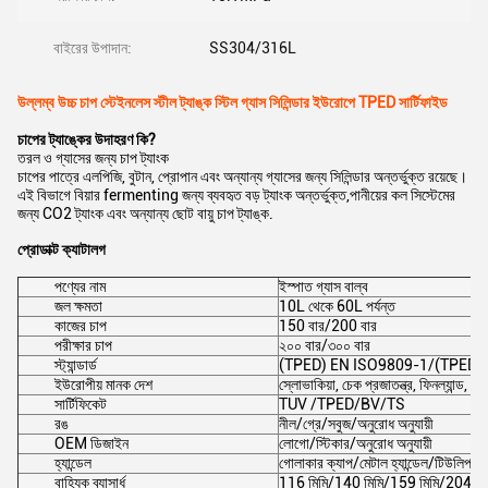
বাইরের উপাদান:
SS304/316L
উল্লম্ব উচ্চ চাপ স্টেইনলেস স্টীল ট্যাঙ্ক স্টিল গ্যাস সিলিন্ডার ইউরোপে TPED সার্টিফাইড
চাপের ট্যাঙ্কের উদাহরণ কি?
তরল ও গ্যাসের জন্য চাপ ট্যাংক
চাপের পাত্রে এলপিজি, বুটান, প্রোপান এবং অন্যান্য গ্যাসের জন্য সিলিন্ডার অন্তর্ভুক্ত রয়েছে।
এই বিভাগে বিয়ার fermenting জন্য ব্যবহৃত বড় ট্যাংক অন্তর্ভুক্ত,পানীয়ের কল সিস্টেমের
জন্য CO2 ট্যাংক এবং অন্যান্য ছোট বায়ু চাপ ট্যাঙ্ক.
প্রোডাক্ট ক্যাটালগ
পণ্যের নাম
ইস্পাত গ্যাস বাল্ব
জল ক্ষমতা
10L থেকে 60L পর্যন্ত
কাজের চাপ
150 বার/200 বার
পরীক্ষার চাপ
২০০ বার/৩০০ বার
স্ট্যান্ডার্ড
(TPED) EN ISO9809-1/(TPED)
ইউরোপীয় মানক দেশ
স্লোভাকিয়া, চেক প্রজাতন্ত্র, ফিনল্যান্ড, পোল
সার্টিফিকেট
TUV /TPED/BV/TS
রঙ
নীল/গ্রে/সবুজ/অনুরোধ অনুযায়ী
OEM ডিজাইন
লোগো/স্টিকার/অনুরোধ অনুযায়ী
হ্যান্ডেল
গোলাকার ক্যাপ/মেটাল হ্যান্ডেল/টিউলিপ হ্যা
বাহ্যিক ব্যাসার্ধ
116 মিমি/140 মিমি/159 মিমি/204 মিমি