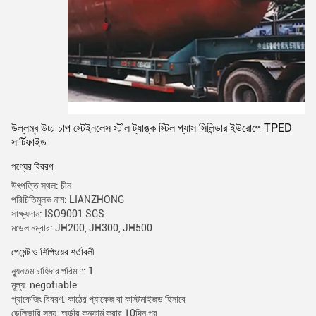
উল্লম্ব উচ্চ চাপ স্টেইনলেস স্টীল ট্যাঙ্ক স্টিল গ্যাস সিলিন্ডার ইউরোপে TPED
সার্টিফাইড
পণ্যের বিবরণ
উৎপত্তি স্থল: চীন
পরিচিতিমুলক নাম: LIANZHONG
সাক্ষ্যদান: ISO9001 SGS
মডেল নম্বার: JH200, JH300, JH500
পেমেন্ট ও শিপিংয়ের শর্তাবলী
ন্যূনতম চাহিদার পরিমাণ: 1
মূল্য: negotiable
প্যাকেজিং বিবরণ: কাঠের প্যাকেজ বা কাস্টমাইজড হিসাবে
ডেলিভারি সময়: অর্ডার কনফার্ম করার 10দিন পর