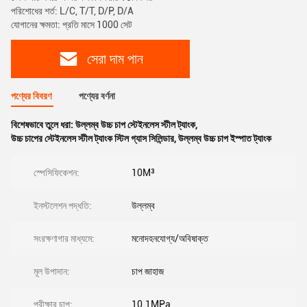
পরিশোধের শর্ত: L/C, T/T, D/P, D/A
যোগানের ক্ষমতা: প্রতি মাসে 1000 সেট
সেরা দাম পান
পণ্যের বিবরণ
পণ্যের বর্ণনা
বিশেষভাবে তুলে ধরা:
উল্লম্ব উচ্চ চাপ স্টেইনলেস স্টীল ট্যাংক
,
উচ্চ চাপের স্টেইনলেস স্টীল ট্যাংক স্টিল গ্যাস সিলিন্ডার
,
উল্লম্ব উচ্চ চাপ ইস্পাত ট্যাংক
স্পেসিফিকেশন:
10M³
ইনস্টলেশন পদ্ধতি:
উল্লম্ব
সংরক্ষণাগার মাধ্যমে:
মনোদহনযোগ্য/অবিষাক্ত
মূল উপাদান:
চাপ জাহাজ
পরীক্ষার চাপ:
10.1MPa