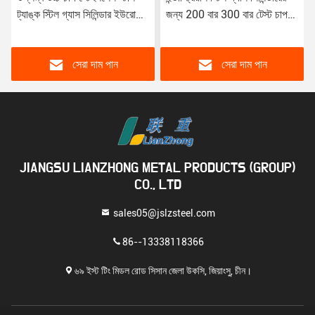
ট্যাঙ্ক স্টিল গ্যাস সিলিন্ডার ইউরোপে
জন্য 200 বার 300 বার টেস্ট চাপ
TPED সার্টিফাইড
উচ্চ চাপ ট্যাংক
সেরা দাম পান
সেরা দাম পান
JIANGSU LIANZHONG METAL PRODUCTS (GROUP)
CO., LTD
sales05@jslzsteel.com
86--13338118366
৬৯ ইস্ট টিং মিডল রোড সিসান জেলা উকসি, জিয়াংসু, চীন।