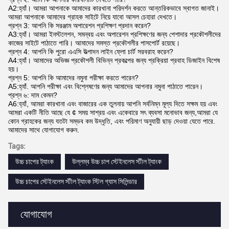
A2:হ্যাঁ। আমরা আপনাকে আমাদের কারখানা পরিদর্শন করতে আন্তরিকভাবে স্বাগত জানাই।
আমরা আপনাকে আমাদের গ্রাহক সাইটে নিয়ে যাবো আসল চেহারা দেখতে।
প্রশ্ন 3: আপনি কি সরঞ্জাম অপারেশন প্রশিক্ষণ প্রদান করেন?
A3:হ্যাঁ। আমরা ইনস্টলেশন, সমন্বয় এবং অপারেশন প্রশিক্ষণের জন্য পেশাদার প্রকৌশলীদের
কাজের সাইটে পাঠাতে পারি। আমাদের সমস্ত প্রকৌশলীর পাসপোর্ট রয়েছে।
প্রশ্ন 4: আপনি কি পুরো এএসি উত্পাদন লাইন ফ্লো চার্ট সরবরাহ করেন?
A4:হ্যাঁ। আমাদের অভিজ্ঞ প্রকৌশলী বিভিন্ন প্রকল্পের জন্য প্রক্রিয়া প্রবাহ ডিজাইন বিশেষ
হয়।
প্রশ্ন 5: আপনি কি আমাদের নমুনা পরীক্ষা করতে পারেন?
A5:হ্যাঁ. আপনি পরীক্ষা এবং বিশ্লেষণের জন্য আমাদের আপনার নমুনা পাঠাতে পারেন।
প্রশ্ন ৬: দাম কেমন?
A6:হ্যাঁ, আমরা কারখানা এবং বাজারের এক তুলনায় আপনি সর্বনিম্ন মূল্য দিতে সক্ষম হয় এবং
আমরা একটি নীতি আছে যে ¢ সময় সাশ্রয় এবং একেবারে সৎ ব্যবসা মনোভাব জন্য,আমরা যে
কোন গ্রাহকের জন্য যতটা সম্ভব কম উদ্ধৃতি, এবং পরিমাণ অনুযায়ী ছাড় দেওয়া যেতে পারে.
আমাদের সাথে যোগাযোগ করুন.
Tags:
উচ্চ চাপের ট্যাংক
উল্লম্ব উচ্চ চাপ স্টেইনলেস স্টীল ট্যাংক
উচ্চ চাপের স্টেইনলেস স্টীল ট্যাংক স্টিল গ্যাস সিলিন্ডার
যোগাযোগ