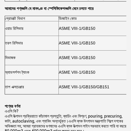
আমাদের পণ্যগুলি যে মানদণ্ড বা স্পেসিফিকেশনগুলি মেনে চলতে পারে
প্রোডাক্ট বিভাগ
ডিজাইন কোড
এয়ার রিসিভার
ASME VIII-1/GB150
তরল রিসিভার
ASME VIII-1/GB150
বিভাজক
ASME VIII-1/GB150
অ্যাডসর্পশন ট্যাংক
ASME VIII-1/GB150
তাপ এক্সচেঞ্জার
ASME VIII-1/GB150/GB151
পণ্যের বর্ণনা
এএসি কি?
এএসি উত্পাদন প্রক্রিয়াতে কাঁচামাল প্রস্তুতি, ব্যাচিং এবং মিশ্রণ, pouring, precuring,
কাটা, autoclaving, এবং প্যাকিং অন্তর্ভুক্ত।এএসি ব্লক উৎপাদন যন্ত্রপাতি শিল্পে দশকের
অভিজ্ঞতা সহ, আমরা গ্রাহকদের গুণমানের এএসি ব্লক উত্পাদন লাইন সরবরাহ করতে পারি যা বছরে